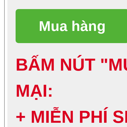
BẤM NÚT "M
MẠI:
+ MIỄN PHÍ 