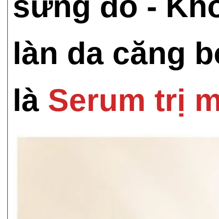
sưng đỏ - Khô
làn da căng 
là
Serum trị 