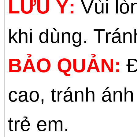
LƯU Ý:
Vùi lò
khi dùng. Trán
BẢO QUẢN:
Đ
cao, tránh ánh
trẻ em.