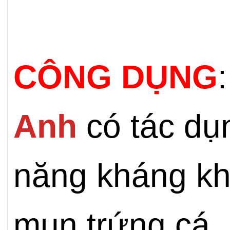
CÔNG DỤNG
Anh
có tác dụn
năng kháng kh
mụn trứng cá,.