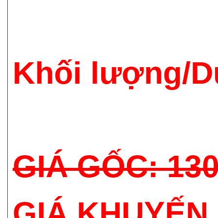
Khối lượng/D
GIÁ GỐC: 13
GIÁ KHUYẾN 