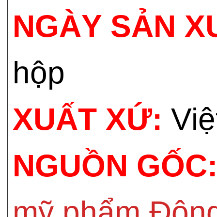
NGÀY SẢN X
hộp
XUẤT XỨ:
Việ
NGUỒN GỐC
mỹ phẩm Đôn