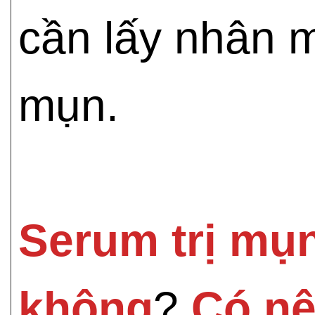
cần lấy nhân m
mụn.
Serum trị mụn
không
?
Có nê