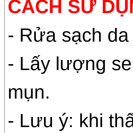
CÁCH SỬ DỤ
- Rửa sạch da 
- Lấy lượng s
mụn.
- Lưu ý: khi th