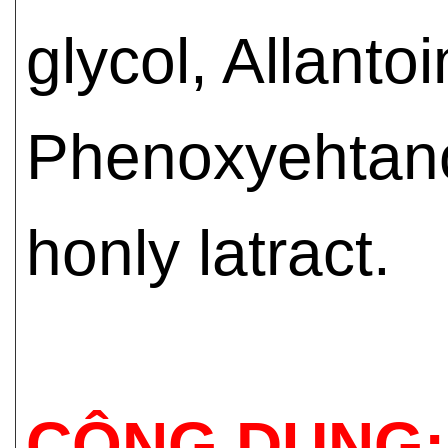
glycol, Allanto
Phenoxyehtano
honly latract.
CÔNG DỤNG: