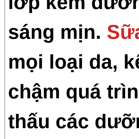
lớp kem dưỡng
sáng mịn.
Sữ
mọi loại da, 
chậm quá trìn
thấu các dưỡn