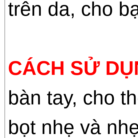
trên da, cho bạ
CÁCH SỬ DỤ
bàn tay, cho t
bọt nhẹ và nh