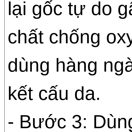
lại gốc tự do g
chất chống ox
dùng hàng ngà
kết cấu da.
- Bước 3: Dù