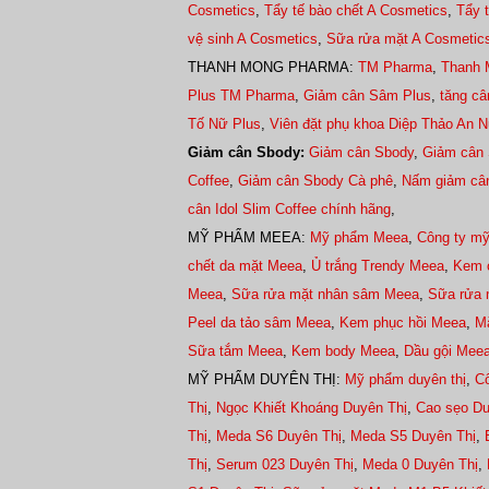
Cosmetics
,
Tẩy tế bào chết A Cosmetics
,
Tẩy 
vệ sinh A Cosmetics
,
Sữa rửa mặt A Cosmetic
THANH MONG PHARMA:
TM Pharma
,
Thanh 
Plus TM Pharma
,
Giảm cân Sâm Plus
,
tăng c
Tố Nữ Plus
,
Viên đặt phụ khoa Diệp Thảo An 
Giảm cân Sbody:
Giảm cân Sbody
,
Giảm cân 
Coffee
,
Giảm cân Sbody Cà phê
,
Nấm giảm câ
cân Idol Slim Coffee chính hãng
,
MỸ PHẨM MEEA:
Mỹ phẩm Meea
,
Công ty m
chết da mặt Meea
,
Ủ trắng Trendy Meea
,
Kem 
Meea
,
Sữa rửa mặt nhân sâm Meea
,
Sữa rửa 
Peel da tảo sâm Meea
,
Kem phục hồi Meea
,
Mặ
Sữa tắm Meea
,
Kem body Meea
,
Dầu gội Mee
MỸ PHẨM DUYÊN THỊ:
Mỹ phẩm duyên thị
,
C
Thị
,
Ngọc Khiết Khoáng Duyên Thị
,
Cao sẹo Du
Thị
,
Meda S6 Duyên Thị
,
Meda S5 Duyên Thị
,
Thị
,
Serum 023 Duyên Thị
,
Meda 0 Duyên Thị
,