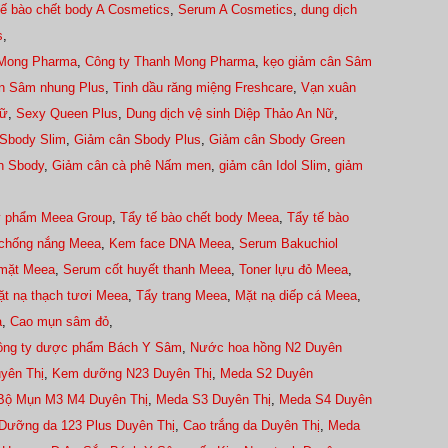
tế bào chết body A Cosmetics
,
Serum A Cosmetics
,
dung dịch
s
,
Mong Pharma
,
Công ty Thanh Mong Pharma
,
kẹo giảm cân Sâm
ân Sâm nhung Plus
,
Tinh dầu răng miệng Freshcare
,
Vạn xuân
Nữ
,
Sexy Queen Plus
,
Dung dịch vệ sinh Diệp Thảo An Nữ
,
Sbody Slim
,
Giảm cân Sbody Plus
,
Giảm cân Sbody Green
n Sbody
,
Giảm cân cà phê Nấm men
,
giảm cân Idol Slim
,
giảm
ỹ phẩm Meea Group
,
Tẩy tế bào chết body Meea
,
Tẩy tế bào
chống nắng Meea
,
Kem face DNA Meea
,
Serum Bakuchiol
mặt Meea
,
Serum cốt huyết thanh Meea
,
Toner lựu đỏ Meea
,
t nạ thạch tươi Meea
,
Tẩy trang Meea
,
Mặt nạ diếp cá Meea
,
a
,
Cao mụn sâm đỏ
,
ông ty dược phẩm Bách Y Sâm
,
Nước hoa hồng N2 Duyên
yên Thị
,
Kem dưỡng N23 Duyên Thị
,
Meda S2 Duyên
Bộ Mụn M3 M4 Duyên Thị
,
Meda S3 Duyên Thị
,
Meda S4 Duyên
Dưỡng da 123 Plus Duyên Thị
,
Cao trắng da Duyên Thị
,
Meda