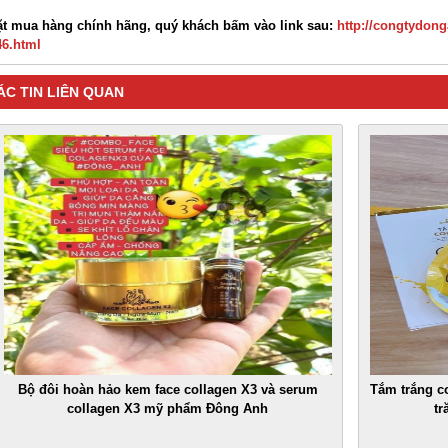
ặt mua hàng chính hãng, quý khách bấm vào link sau:
http://congtydon
46.html
ÁC TIN LIÊN QUAN
Bộ đôi hoàn hảo kem face collagen X3 và serum
Tắm trắng c
collagen X3 mỹ phẩm Đông Anh
tr