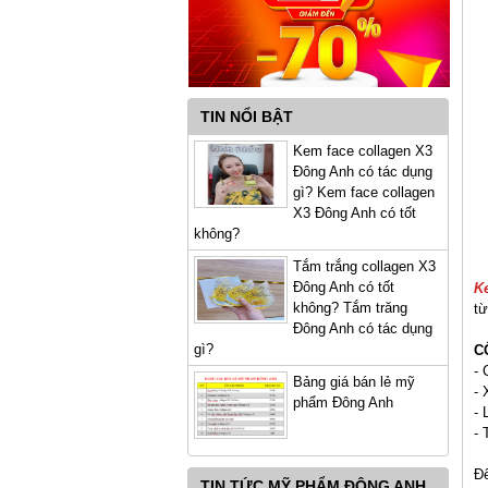
TIN NỔI BẬT
Kem face collagen X3
Đông Anh có tác dụng
gì? Kem face collagen
X3 Đông Anh có tốt
không?
Tắm trắng collagen X3
Đông Anh có tốt
K
không? Tắm trăng
từ
Đông Anh có tác dụng
gì?
C
- 
Bảng giá bán lẻ mỹ
- 
phẩm Đông Anh
- 
- 
Để
TIN TỨC MỸ PHẨM ĐÔNG ANH