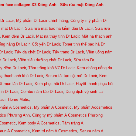
m face collagen X3 Đông Anh
-
Sữa rửa mặt Đông Anh
-
Dr Lacir
,
Mỹ phẩm Dr Lacir chính hãng
,
Công ty mỹ phẩm Dr
 mặt Dr Lacir
,
Sữa rửa mặt bạc hà kiềm dầu Dr Lacir
,
Sữa rửa
,
Kem đêm Dr Lacir
,
Mặt nạ thủy tinh Dr Lacir
,
Mặt nạ thạch anh
ng nắng Dr Lacir
,
Cốt yến Dr Lacir
,
Toner tinh thể bạc hà Dr
r Lacir
,
Tẩy da chết Dr Lacir
,
Tẩy trang Dr Lacir
,
Viên uống nám
 Dr Lacir
,
Viên siêu dưỡng chất Dr Lacir
,
Sữa tắm Dr
y đêm Dr Lacir
,
Tắm trắng khô V7 Dr Lacir
,
Kem chống nắng đa
ạ thạch anh khô Dr Lacir
,
Serum tái tạo nội mô Dr Lacir
,
Kem
ất mụn lăn Dr Lacir
,
Kem phục hồi Dr Lacir
,
Huyết thanh phục hồi
h Dr Lacir
,
Combo nám tảo Dr Lacir
,
Dung dịch vệ sinh La
Lacir Home Matic
,
phẩm A Cosmetics
,
Mỹ phẩm A Cosmetic
,
Mỹ phẩm Acosmetics
tics Phương Anh
,
Công ty mỹ phẩm A Cosmetics Phương
Cosmetic
,
Kem body A Cosmetics
,
Tắm trắng A
 mụn A Cosmetics
,
Kem trị nám A Cosmetics
,
Serum nám A