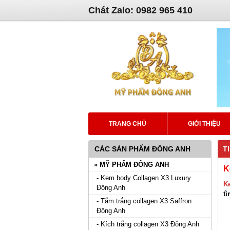
Chát Zalo: 0982 965 410
TRANG CHỦ
GIỚI THIỆU
CÁC SẢN PHẨM ĐÔNG ANH
T
» MỸ PHẨM ĐÔNG ANH
K
- Kem body Collagen X3 Luxury
K
Đông Anh
t
- Tắm trắng collagen X3 Saffron
Đông Anh
- Kích trắng collagen X3 Đông Anh