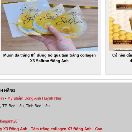
Muốn da trắng thì đừng bỏ qua tắm trắng collagen
Có nên dù
X3 Saffron Đông Anh
d
NH HÃNG
nh
-
Mỹ phẩm Đông Anh Huỳnh Như
, TP Bạc Liêu, Tỉnh Bạc Liêu
donganh28
y X3 Đông Anh
-
Tắm trắng collagen X3 Đông Anh
-
Cao