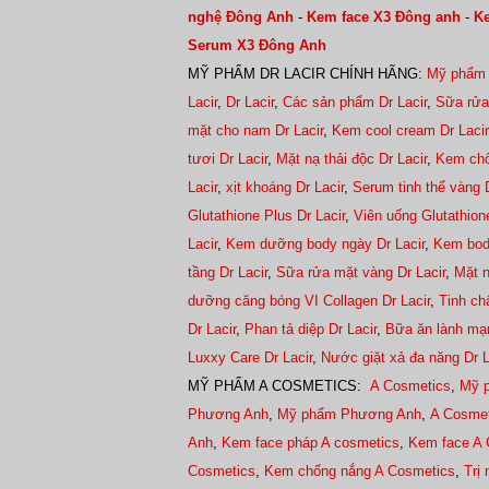
nghệ Đông Anh
-
Kem face X3 Đông anh
-
Ke
Serum X3 Đông Anh
MỸ PHẨM DR LACIR CHÍNH HÃNG:
Mỹ phẩm 
Lacir
,
Dr Lacir
,
Các sản phẩm Dr Lacir
,
Sữa rửa
mặt cho nam Dr Lacir
,
Kem cool cream Dr Lacir
tươi Dr Lacir
,
Mặt nạ thải độc Dr Lacir
,
Kem chố
Lacir
,
xịt khoáng Dr Lacir
,
Serum tinh thể vàng D
Glutathione Plus Dr Lacir
,
Viên uống Glutathione
Lacir
,
Kem dưỡng body ngày Dr Lacir
,
Kem bod
tầng Dr Lacir
,
Sữa rửa mặt vàng Dr Lacir
,
Mặt n
dưỡng căng bóng VI Collagen Dr Lacir
,
Tinh ch
Dr Lacir
,
Phan tả diệp Dr Lacir
,
Bữa ăn lành mạn
Luxxy Care Dr Lacir
,
Nước giặt xả đa năng Dr 
MỸ PHẨM A COSMETICS:
A Cosmetics
,
Mỹ 
Phương Anh
,
Mỹ phẩm Phương Anh
,
A Cosme
Anh
,
Kem face pháp A cosmetics
,
Kem face A 
Cosmetics
,
Kem chống nắng A Cosmetics
,
Trị