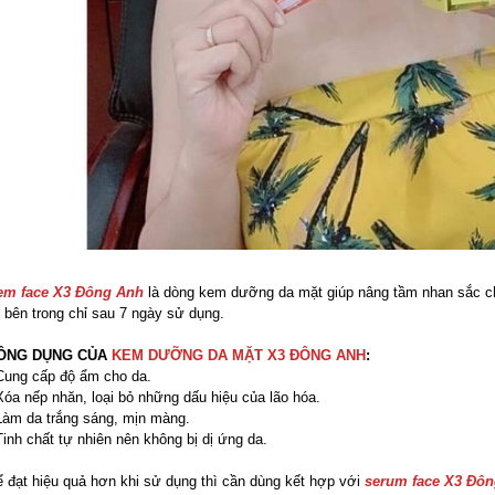
em face X3 Đông Anh
là dòng kem dưỡng da mặt giúp nâng tầm nhan sắc cho
 bên trong chỉ sau 7 ngày sử dụng.
ÔNG DỤNG CỦA
KEM DƯỠNG DA MẶT X3 ĐÔNG ANH
:
Cung cấp độ ẩm cho da.
Xóa nếp nhăn, loại bỏ những dấu hiệu của lão hóa.
Làm da trắng sáng, mịn màng.
Tinh chất tự nhiên nên không bị dị ứng da.
 đạt hiệu quả hơn khi sử dụng thì cần dùng kết hợp với
serum face X3 Đô