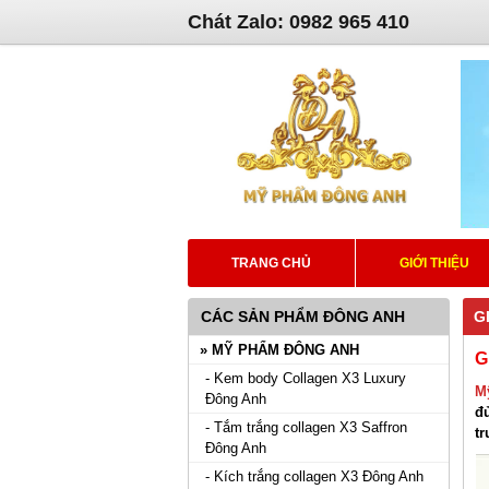
Chát Zalo: 0982 965 410
TRANG CHỦ
GIỚI THIỆU
CÁC SẢN PHẨM ĐÔNG ANH
G
» MỸ PHẨM ĐÔNG ANH
G
- Kem body Collagen X3 Luxury
M
Đông Anh
đ
- Tắm trắng collagen X3 Saffron
t
Đông Anh
- Kích trắng collagen X3 Đông Anh