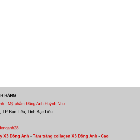
NH HÃNG
nh
-
Mỹ phẩm Đông Anh Huỳnh Như
, TP Bạc Liêu, Tỉnh Bạc Liêu
donganh28
y X3 Đông Anh
-
Tắm trắng collagen X3 Đông Anh
-
Cao