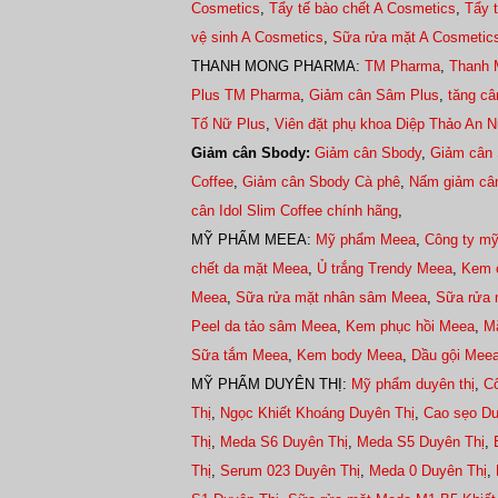
Cosmetics
,
Tẩy tế bào chết A Cosmetics
,
Tẩy 
vệ sinh A Cosmetics
,
Sữa rửa mặt A Cosmetic
THANH MONG PHARMA:
TM Pharma
,
Thanh 
Plus TM Pharma
,
Giảm cân Sâm Plus
,
tăng c
Tố Nữ Plus
,
Viên đặt phụ khoa Diệp Thảo An 
Giảm cân Sbody:
Giảm cân Sbody
,
Giảm cân 
Coffee
,
Giảm cân Sbody Cà phê
,
Nấm giảm câ
cân Idol Slim Coffee chính hãng
,
MỸ PHẨM MEEA:
Mỹ phẩm Meea
,
Công ty m
chết da mặt Meea
,
Ủ trắng Trendy Meea
,
Kem 
Meea
,
Sữa rửa mặt nhân sâm Meea
,
Sữa rửa 
Peel da tảo sâm Meea
,
Kem phục hồi Meea
,
Mặ
Sữa tắm Meea
,
Kem body Meea
,
Dầu gội Mee
MỸ PHẨM DUYÊN THỊ:
Mỹ phẩm duyên thị
,
C
Thị
,
Ngọc Khiết Khoáng Duyên Thị
,
Cao sẹo Du
Thị
,
Meda S6 Duyên Thị
,
Meda S5 Duyên Thị
,
Thị
,
Serum 023 Duyên Thị
,
Meda 0 Duyên Thị
,