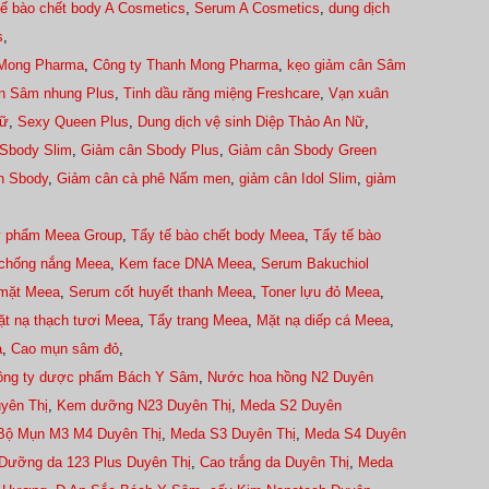
tế bào chết body A Cosmetics
,
Serum A Cosmetics
,
dung dịch
s
,
Mong Pharma
,
Công ty Thanh Mong Pharma
,
kẹo giảm cân Sâm
ân Sâm nhung Plus
,
Tinh dầu răng miệng Freshcare
,
Vạn xuân
Nữ
,
Sexy Queen Plus
,
Dung dịch vệ sinh Diệp Thảo An Nữ
,
Sbody Slim
,
Giảm cân Sbody Plus
,
Giảm cân Sbody Green
n Sbody
,
Giảm cân cà phê Nấm men
,
giảm cân Idol Slim
,
giảm
ỹ phẩm Meea Group
,
Tẩy tế bào chết body Meea
,
Tẩy tế bào
chống nắng Meea
,
Kem face DNA Meea
,
Serum Bakuchiol
mặt Meea
,
Serum cốt huyết thanh Meea
,
Toner lựu đỏ Meea
,
t nạ thạch tươi Meea
,
Tẩy trang Meea
,
Mặt nạ diếp cá Meea
,
a
,
Cao mụn sâm đỏ
,
ông ty dược phẩm Bách Y Sâm
,
Nước hoa hồng N2 Duyên
yên Thị
,
Kem dưỡng N23 Duyên Thị
,
Meda S2 Duyên
Bộ Mụn M3 M4 Duyên Thị
,
Meda S3 Duyên Thị
,
Meda S4 Duyên
Dưỡng da 123 Plus Duyên Thị
,
Cao trắng da Duyên Thị
,
Meda