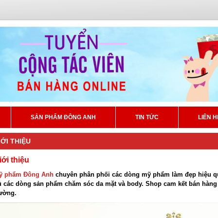
SẢN PHẨM ĐÔNG ANH
TIN TỨC
LIÊN H
IỚI THIỆU
iới thiệu
ỹ phẩm Đông Anh
chuyên phân phối các dòng mỹ phẩm làm đẹp hiệu qu
ủ các dòng sản phẩm chăm sóc da mặt và body. Shop cam kết bán hàng c
rường.