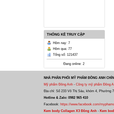
THỐNG KÊ TRUY CẬP
Hôm nay: 7
Hôm qua: 77
Tổng số: 121437
Đang online: 2
NHÀ PHÂN PHỐI MỸ PHẨM ĐÔNG ANH CHÍ
Mỹ phẩm Đông Anh
-
Công ty mỹ phẩm Đông A
Địa chỉ: Số 233 Võ Thị Sáu, khóm 4, Phường 7
Hotline & Zalo: 0982 965 410
Facebook:
https://www.facebook.com/mypham
Kem body Collagen X3 Đông Anh
-
Kem bod