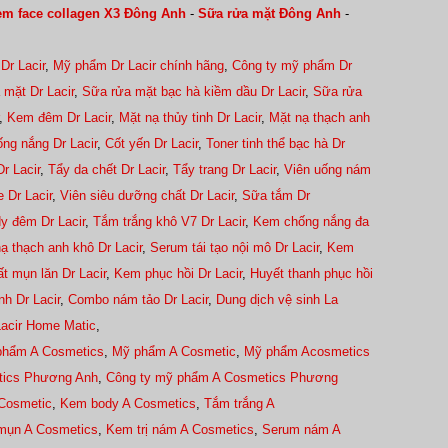
m face collagen X3 Đông Anh
-
Sữa rửa mặt Đông Anh
-
Dr Lacir
,
Mỹ phẩm Dr Lacir chính hãng
,
Công ty mỹ phẩm Dr
 mặt Dr Lacir
,
Sữa rửa mặt bạc hà kiềm dầu Dr Lacir
,
Sữa rửa
,
Kem đêm Dr Lacir
,
Mặt nạ thủy tinh Dr Lacir
,
Mặt nạ thạch anh
ng nắng Dr Lacir
,
Cốt yến Dr Lacir
,
Toner tinh thể bạc hà Dr
r Lacir
,
Tẩy da chết Dr Lacir
,
Tẩy trang Dr Lacir
,
Viên uống nám
 Dr Lacir
,
Viên siêu dưỡng chất Dr Lacir
,
Sữa tắm Dr
y đêm Dr Lacir
,
Tắm trắng khô V7 Dr Lacir
,
Kem chống nắng đa
ạ thạch anh khô Dr Lacir
,
Serum tái tạo nội mô Dr Lacir
,
Kem
ất mụn lăn Dr Lacir
,
Kem phục hồi Dr Lacir
,
Huyết thanh phục hồi
h Dr Lacir
,
Combo nám tảo Dr Lacir
,
Dung dịch vệ sinh La
Lacir Home Matic
,
phẩm A Cosmetics
,
Mỹ phẩm A Cosmetic
,
Mỹ phẩm Acosmetics
tics Phương Anh
,
Công ty mỹ phẩm A Cosmetics Phương
Cosmetic
,
Kem body A Cosmetics
,
Tắm trắng A
 mụn A Cosmetics
,
Kem trị nám A Cosmetics
,
Serum nám A