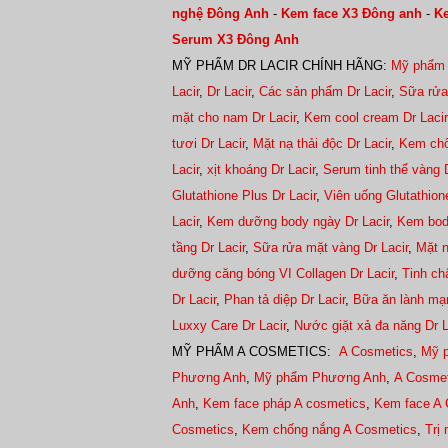
nghệ Đông Anh
-
Kem face X3 Đông anh
-
Ke
Serum X3 Đông Anh
MỸ PHẨM DR LACIR CHÍNH HÃNG:
Mỹ phẩm 
Lacir
,
Dr Lacir
,
Các sản phẩm Dr Lacir
,
Sữa rửa
mặt cho nam Dr Lacir
,
Kem cool cream Dr Lacir
tươi Dr Lacir
,
Mặt nạ thải độc Dr Lacir
,
Kem chố
Lacir
,
xịt khoáng Dr Lacir
,
Serum tinh thể vàng D
Glutathione Plus Dr Lacir
,
Viên uống Glutathione
Lacir
,
Kem dưỡng body ngày Dr Lacir
,
Kem bod
tầng Dr Lacir
,
Sữa rửa mặt vàng Dr Lacir
,
Mặt n
dưỡng căng bóng VI Collagen Dr Lacir
,
Tinh ch
Dr Lacir
,
Phan tả diệp Dr Lacir
,
Bữa ăn lành mạn
Luxxy Care Dr Lacir
,
Nước giặt xả đa năng Dr 
MỸ PHẨM A COSMETICS:
A Cosmetics
,
Mỹ 
Phương Anh
,
Mỹ phẩm Phương Anh
,
A Cosme
Anh
,
Kem face pháp A cosmetics
,
Kem face A 
Cosmetics
,
Kem chống nắng A Cosmetics
,
Trị